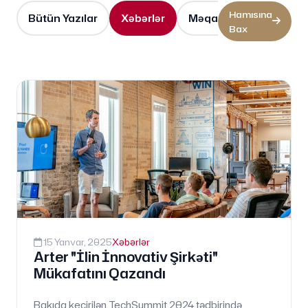
Hamısına
Bütün Yazılar
Xəbərlər
Məqalələr
Video İ
Bax
15 Yanvar, 2025
Xəbərlər
Arter "İlin İnnovativ Şirkəti"
Mükafatını Qazandı
Bakıda keçirilən TechSummit 2024 tədbirində