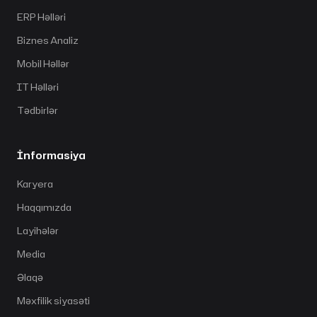
ERP Həlləri
Biznes Analiz
Mobil Həllər
IT Həlləri
Tədbirlər
İnformasiya
Karyera
Haqqımızda
Layihələr
Media
Əlaqə
Məxfilik siyasəti