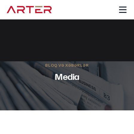
BLOQ VƏ XƏBƏRLƏR
Media